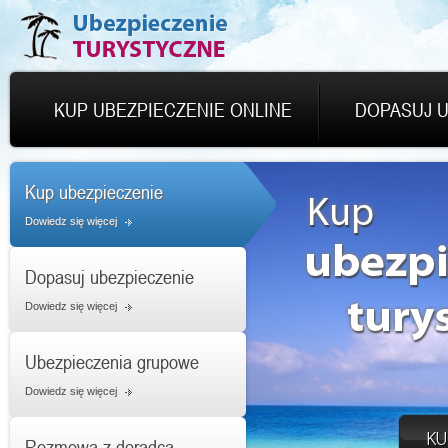
KUP UBEZPIECZENIE ONLINE
DOPASUJ U
Kup ubezpieczenie
Dowiedz się więcej
Dopasuj ubezpieczenie
Dowiedz się więcej
Ubezpieczenia grupowe
Dowiedz się więcej
Rozmowa z doradcą