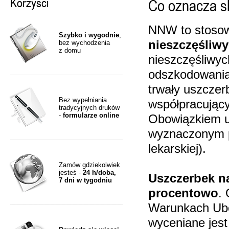
Korzyści
Co oznacza 
NNW to stosow
Szybko i wygodnie
,
nieszczęśliw
bez wychodzenia
z domu
nieszczęśliwy
odszkodowania,
trwały uszczer
Bez wypełniania
współpracując
tradycyjnych druków
-
formularze online
Obowiązkiem ub
wyznaczonym pr
lekarskiej).
Zamów gdziekolwiek
jesteś -
24 h/doba,
Uszczerbek na
7 dni w tygodniu
procentowo
.
Warunkach Ube
wyceniane jest