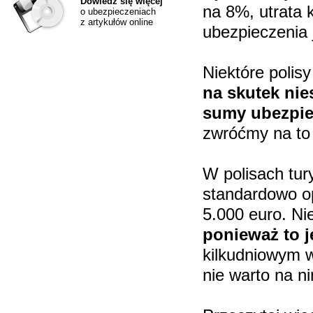
Dowiedz się więcej
na 8%, utrata 
o ubezpieczeniach
z artykułów online
ubezpieczenia
Niektóre polis
na skutek ni
sumy ubezpie
zwróćmy na to
W polisach tu
standardowo op
5.000 euro. Ni
ponieważ to 
kilkudniowym w
nie warto na n