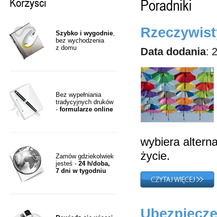
Korzyści
Poradniki
Rzeczywist
Szybko i wygodnie
,
bez wychodzenia
z domu
Data dodania
: 
Bez wypełniania
tradycyjnych druków
-
formularze online
wybiera altern
życie.
Zamów gdziekolwiek
jesteś -
24 h/doba,
7 dni w tygodniu
Ubezpiecze