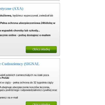
ystyczne (AXA)
 służbową
, będziesz wypoczywał, zwiedzał lub
.
Pełna ochrona ubezpieczeniowa 24h/dobę w
na wypadek choroby lub szkody...
ecznie online - polisę dostajesz e-mailem
że Cudzoziemcy (SIGNAL
ateli polskich zamieszkałych na stałe poza
o Polski
t w ciąży - pełna ochrona do 32 tygodnia ciąży
obejmuje ubezpieczenie kosztów leczenia,
żu podróżnego i odpowiedzialności cywilnej oraz
aniesz na e-mail