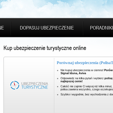
NE
DOPASUJ UBEZPIECZENIE
PORADNIK
Kup ubezpieczenie turystyczne online
Porównaj ubezpieczenia (PolisaT
Nie kupuj ubezpieczenia w ciemno!
Porówn
Signal Iduna, Aviva
Odpowiedz na kilka pytań i wybierz
polisę
najlepszej cenie!
Całość nie zajmie Ci więcej niż kilka min
polisa zawiera wszystko, czego oczekujes
Szybko i wygodnie, bez wychodzenia z do