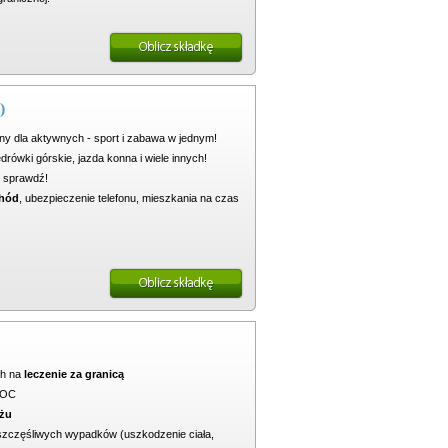
)
ny dla aktywnych - sport i zabawa w jednym!
rówki górskie, jazda konna i wiele innych!
i sprawdź!
chód
, ubezpieczenie telefonu, mieszkania na czas
ch na
leczenie za granicą
j OC
żu
szczęśliwych wypadków (uszkodzenie ciała,