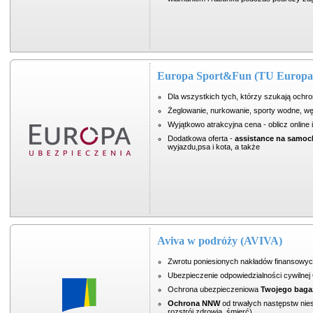
Europa Sport&Fun (TU Europa
Dla wszystkich tych, którzy szukają ochro
Żeglowanie, nurkowanie, sporty wodne, węd
Wyjątkowo atrakcyjna cena - oblicz online 
Dodatkowa oferta -
assistance na samo
wyjazdu,psa i kota, a także
Aviva w podróży (AVIVA)
Zwrotu poniesionych nakładów finansowy
Ubezpieczenie odpowiedzialności cywilne
Ochrona ubezpieczeniowa
Twojego baga
Ochrona NNW
od trwałych następstw nie
rozstrój zdrowia, śmierć)