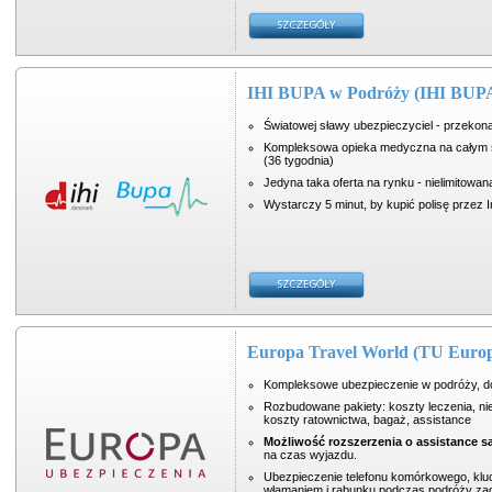
IHI BUPA w Podróży (IHI BUP
Światowej sławy ubezpieczyciel - przekonaj
Kompleksowa opieka medyczna na całym św
(36 tygodnia)
Jedyna taka oferta na rynku - nielimitowa
Wystarczy 5 minut, by kupić polisę przez I
Europa Travel World (TU Euro
Kompleksowe ubezpieczenie w podróży, do
Rozbudowane pakiety: koszty leczenia, ni
koszty ratownictwa, bagaż, assistance
Możliwość rozszerzenia o assistance
na czas wyjazdu.
Ubezpieczenie telefonu komórkowego, kluc
włamaniem i rabunku podczas podróży zag