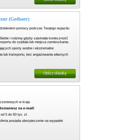
czne (Gothaer)
udzieleniem pomocy podczas Twojego wyjazdu
ebie i rodzinę gdyby zaistniała konieczność
ansportu do szpitala lub miejsca zamieszkania.
ających sporty wodne i ekstremalne
a lub transportu, bez angażowania własnych
czeniowych w kraju
dostaniesz na e-mail!
od 5 do 50 tys. zł.
a oferta posiada ubezpieczenie na wypadek