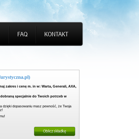
I
FAQ
KONTAKT
urystyczna.pl)
aj zakres i cenę m. in w: Warta, Generali, AXA,
 dobraną specjalnie do Twoich potrzeb w
ut, a dzięki dopasowaniu masz pewność, że Twoja
z!
mu!