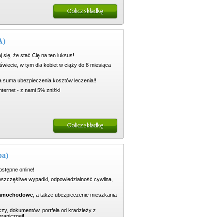
A)
 się, że stać Cię na ten luksus!
iecie, w tym dla kobiet w ciąży do 8 miesiąca
na suma ubezpieczenia kosztów leczenia!!
nternet - z nami 5% zniżki
pa)
stępne online!
eszczęśliwe wypadki, odpowiedzialność cywilna,
 samochodowe
, a także ubezpieczenie mieszkania
zy, dokumentów, portfela od kradzieży z
ranicznej!