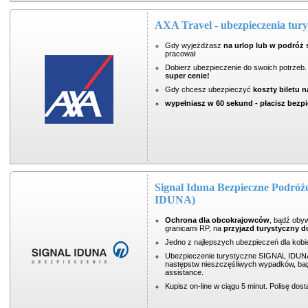
AXA Travel - ubezpieczenia tur
Gdy wyjeżdżasz
na urlop lub w podróż
pracował
Dobierz ubezpieczenie do swoich potrzeb
super cenie!
Gdy chcesz ubezpieczyć
koszty biletu 
wypełniasz w 60 sekund - płacisz bezpi
Signal Iduna Bezpieczne Podró
IDUNA)
Ochrona dla obcokrajowców
, bądź obyw
granicami RP, na
przyjazd turystyczny d
Jedno z najlepszych ubezpieczeń dla kobie
Ubezpieczenie turystyczne SIGNAL IDUNA 
następstw nieszczęśliwych wypadków, baga
assistance.
Kupisz on-line w ciągu 5 minut. Polisę dost