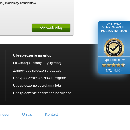
eci, młodzieży i studentów
WITRYNA
W PROGRAMIE
POLISA NA 100%
Ubezpieczenie na urlop
Opinie klientów
Likwidacja szkody turystycznej
‣
Zamów ubezpieczenie bagażu
4.71
/ 5.00
Ubezpieczenie kosztów rezygnacji
Ubezpieczenie odwołania lotu
Ubezpieczenie assistance na wyjazd
yności
-
O nas
-
Kontakt
-