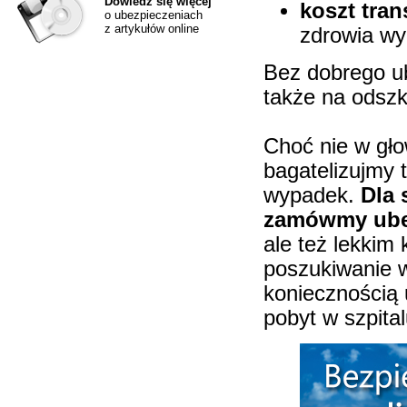
Dowiedz się więcej
koszt tra
o ubezpieczeniach
z artykułów online
zdrowia wy
Bez dobrego ub
także na odsz
Choć nie w gło
bagatelizujmy 
wypadek.
Dla 
zamówmy ube
ale też lekkim
poszukiwanie w
koniecznością
pobyt w szpita