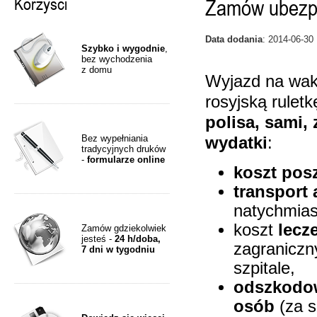
Korzyści
Zamów ubezpi
Data dodania
: 2014-06-30
Szybko i wygodnie
,
bez wychodzenia
z domu
Wyjazd na waka
rosyjską rulet
polisa, sami,
Bez wypełniania
wydatki
:
tradycyjnych druków
-
formularze online
koszt pos
transport
natychmia
koszt
lecz
Zamów gdziekolwiek
jesteś -
24 h/doba,
zagraniczn
7 dni w tygodniu
szpitale,
odszkodow
osób
(za 