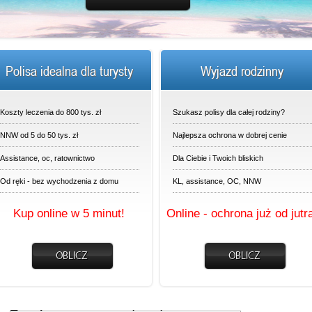
Polisa idealna dla turysty
Wyjazd rodzinny
Koszty leczenia do 800 tys. zł
Szukasz polisy dla całej rodziny?
NNW od 5 do 50 tys. zł
Najlepsza ochrona w dobrej cenie
Assistance, oc, ratownictwo
Dla Ciebie i Twoich bliskich
Od ręki - bez wychodzenia z domu
KL, assistance, OC, NNW
Kup online w 5 minut!
Online - ochrona już od jutr