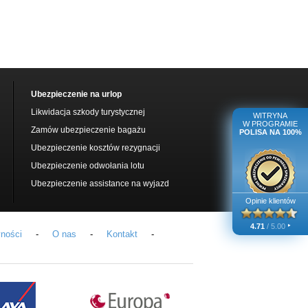
Ubezpieczenie na urlop
Likwidacja szkody turystycznej
WITRYNA
W PROGRAMIE
Zamów ubezpieczenie bagażu
POLISA NA 100%
Ubezpieczenie kosztów rezygnacji
Ubezpieczenie odwołania lotu
Ubezpieczenie assistance na wyjazd
Opinie klientów
‣
4.71
/ 5.00
yności
-
O nas
-
Kontakt
-