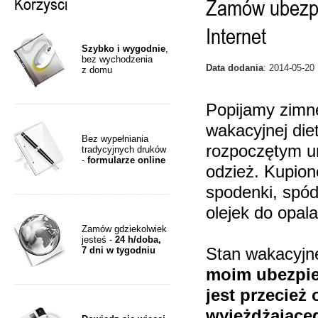
Korzyści
Zamów ubezpie
Internet
Szybko i wygodnie
,
bez wychodzenia
Data dodania
: 2014-05-20
z domu
Popijamy zimne
wakacyjnej diet
Bez wypełniania
rozpoczętym u
tradycyjnych druków
-
formularze online
odzież. Kupion
spodenki, spód
olejek do opala
Zamów gdziekolwiek
jesteś -
24 h/doba,
7 dni w tygodniu
Stan wakacyjn
moim ubezpie
jest przecie
wyjeżdżające