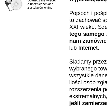
Dowiedz się więcej
o ubezpieczeniach
z artykułów online
Popłoch i pośp
to zachować sp
XXI wieku. Sze
tego samego z
nam zamówien
lub Internet.
Siadamy przez
wybranego tow
wszystkie dane
ilości osób zg
rozszerzenia p
ekstremalnych
jeśli zamier