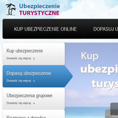
KUP UBEZPIECZENIE ONLINE
DOPASUJ U
Kup ubezpieczenie
Dowiedz się więcej
Dopasuj ubezpieczenie
Dowiedz się więcej
Ubezpieczenia grupowe
Dowiedz się więcej
Rozmowa z doradcą