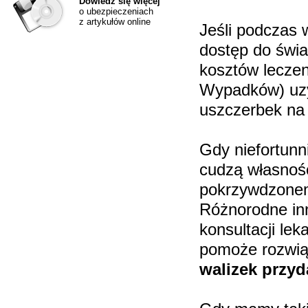
Dowiedz się więcej
o ubezpieczeniach
z artykułów online
Jeśli podczas 
dostęp do świ
kosztów lecze
Wypadków) uzy
uszczerbek na 
Gdy niefortun
cudzą własność
pokrzywdzonem
Różnorodne inn
konsultacji le
pomoże rozwią
walizek przyd