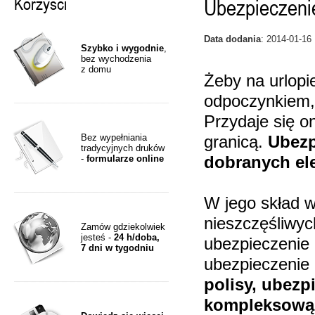
Korzyści
Ubezpieczenie
Data dodania
: 2014-01-16
Szybko i wygodnie
,
bez wychodzenia
z domu
Żeby na urlopi
odpoczynkiem, 
Przydaje się o
Bez wypełniania
granicą.
Ubezp
tradycyjnych druków
-
formularze online
dobranych e
W jego skład 
nieszczęśliwyc
Zamów gdziekolwiek
jesteś -
24 h/doba,
ubezpieczenie 
7 dni w tygodniu
ubezpieczenie
polisy, ubezp
kompleksową 