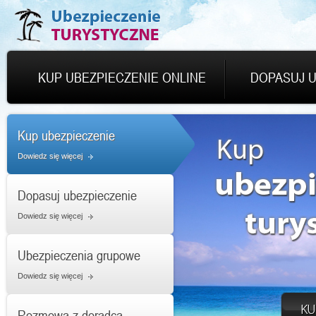
KUP UBEZPIECZENIE ONLINE
DOPASUJ U
Kup ubezpieczenie
Dowiedz się więcej
Dopasuj ubezpieczenie
Dowiedz się więcej
Ubezpieczenia grupowe
Dowiedz się więcej
Rozmowa z doradcą