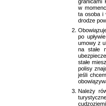
granicami 
w momencie
ta osoba i
drodze pow
Obowiązuje
po upływie
umowy z ub
na stałe 
ubezpiecze
stałe miesz
polisy znaj
jeśli chce
obowiązywa
Należy ró
turystycz
cudzozi