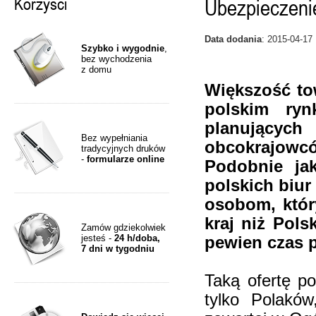
Korzyści
Ubezpieczeni
Data dodania
: 2015-04-17
Szybko i wygodnie
,
bez wychodzenia
z domu
Większość to
polskim ryn
planującyc
Bez wypełniania
obcokrajowc
tradycyjnych druków
-
formularze online
Podobnie jak
polskich biu
osobom, któr
kraj niż Pols
Zamów gdziekolwiek
jesteś -
24 h/doba,
pewien czas p
7 dni w tygodniu
Taką ofertę p
tylko Polaków