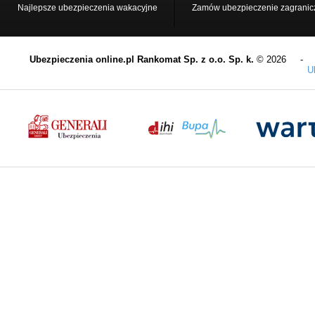
Najlepsze ubezpieczenia wakacyjne
Zamów ubezpieczenie zagranic
Ubezpieczenia online.pl Rankomat Sp. z o.o. Sp. k.
© 2026 
U