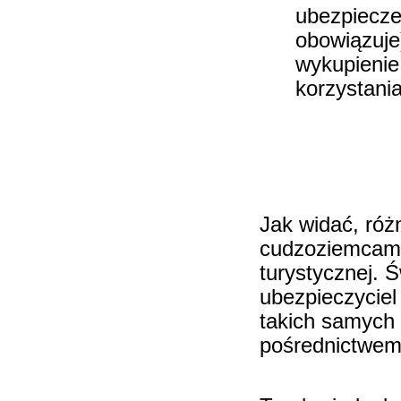
ubezpiecz
obowiązuje
wykupieni
korzystania
Jak widać, róż
cudzoziemcami
turystycznej. 
ubezpieczycie
takich samych 
pośrednictwem