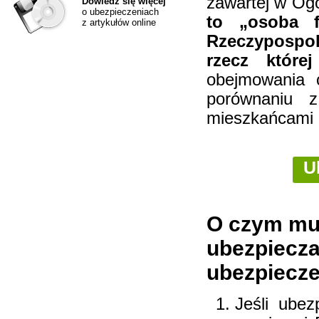
zawartej w Og
Dowiedz się więcej
o ubezpieczeniach
to „osoba f
z artykułów online
Rzeczypospoli
rzecz które
obejmowania 
porównaniu z
mieszkańcami 
U
O czym mu
ubezpiecza
ubezpiecz
Jeśli ube